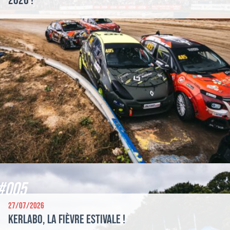
2026 !
#005
27/07/2026
Kerlabo, la fièvre estivale !