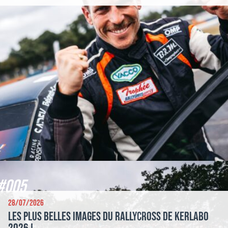
#005
28/07/2026
Les plus belles images du Rallycross de Kerlabo