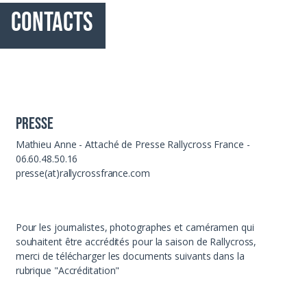
Paddock
Contacts
Organisation
Presse
Mathieu Anne - Attaché de Presse Rallycross France -
06.60.48.50.16
presse(at)rallycrossfrance.com
Pour les journalistes, photographes et caméramen qui
souhaitent être accrédités pour la saison de Rallycross,
merci de télécharger les documents suivants dans la
rubrique "Accréditation"