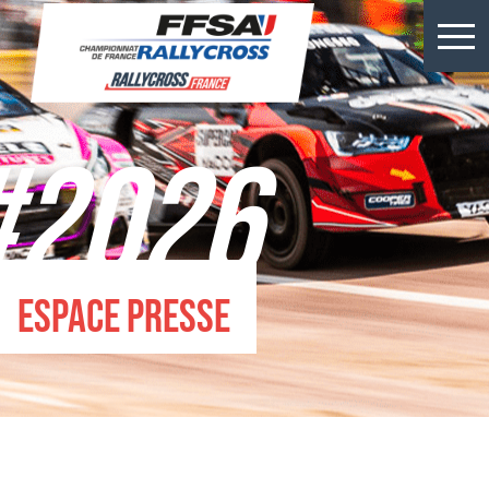
Résultats Kerlabo
Actus
#2026
Épreuves
Championnats
Billetterie
Espace presse
Rallycross
Presse