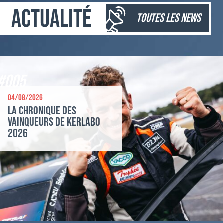
Actualité
toutes les news
#005
04/08/2026
La chronique des
vainqueurs de Kerlabo
2026