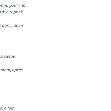
nconnu pour moi
ça m’a rappelé
is donc moins
la saison
lement, après
, 4 fois