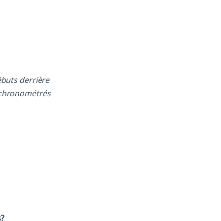
débuts derrière
rs chronométrés
s?