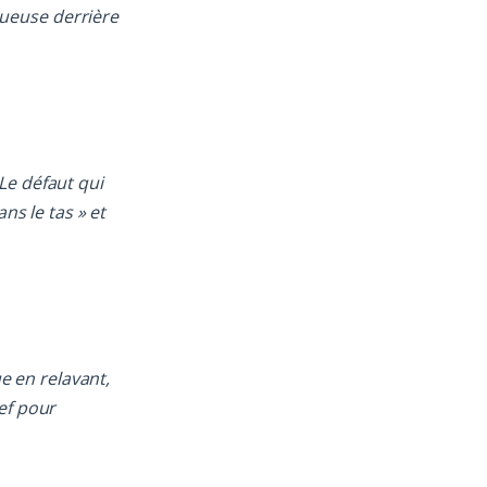
tueuse derrière
Le défaut qui
ns le tas » et
ue en relavant,
ef pour