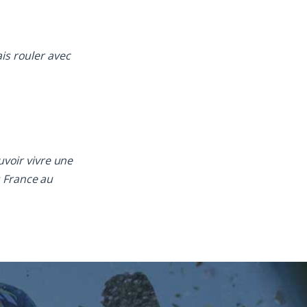
is rouler avec
uvoir vivre une
s France au