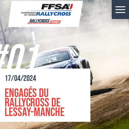
Résultats Kerlabo
Actus
#01
Épreuves
Championnats
17/04/2024
Billetterie
Engagés du
Rallycross
Rallycross de
Lessay-Manche
Presse