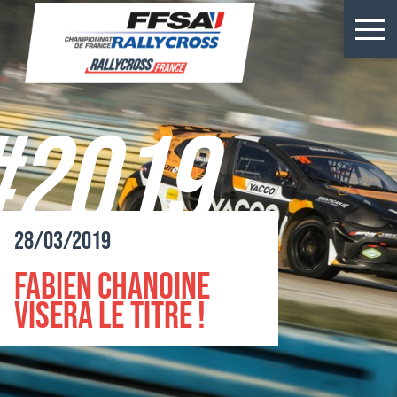
Résultats Kerlabo
Actus
#2019
Épreuves
Championnats
28/03/2019
Billetterie
Fabien Chanoine
Rallycross
visera le titre !
Presse