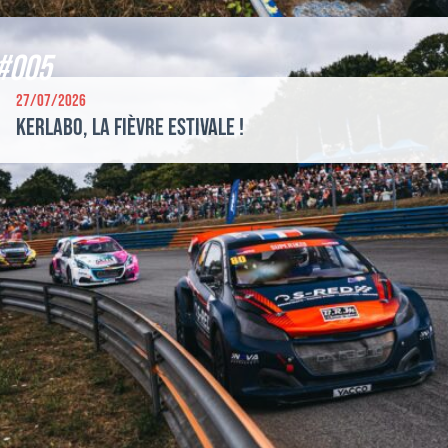
#005
27/07/2026
Kerlabo, la fièvre estivale !