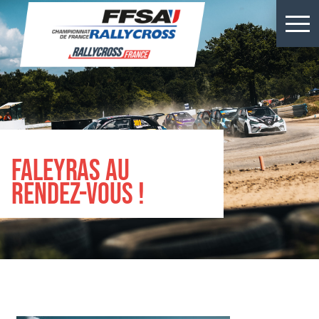
Résultats Kerlabo
Actus
Épreuves
Championnats
Faleyras au
rendez-vous !
Billetterie
Rallycross
Presse