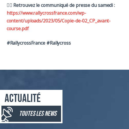
👉🏼
Retrouvez le communiqué de presse du samedi :
https://www.rallycrossfrance.com/wp-
content/uploads/2023/05/Copie-de-02_CP_avant-
course.pdf
#RallycrossFrance #Rallycross
Actualité
toutes les news