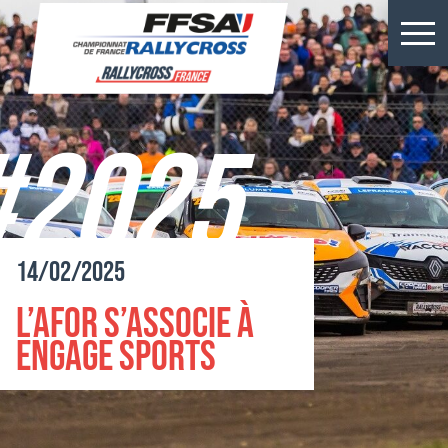
Résultats Kerlabo
Actus
#2025
Épreuves
Championnats
14/02/2025
Billetterie
L’AFOR s’associe à
Rallycross
Engage Sports
Presse