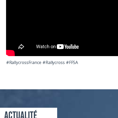
#RallycrossFrance #Rallycross #FFSA
Actualité