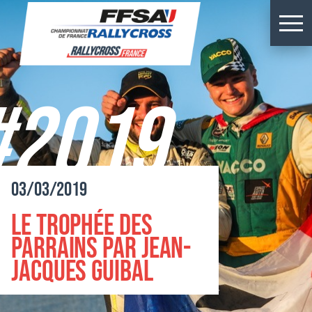
Résultats Kerlabo
Actus
#2019
Épreuves
Championnats
03/03/2019
Billetterie
Le Trophée des
Rallycross
Parrains par Jean-
Jacques Guibal
Presse