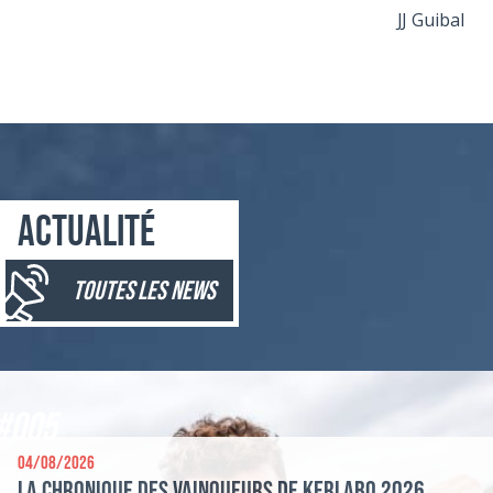
JJ Guibal
Actualité
toutes les news
#005
04/08/2026
La chronique des vainqueurs de Kerlabo 2026