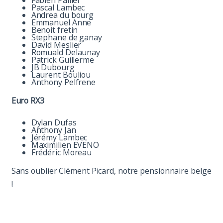
Pascal Lambec
Andrea du bourg
Emmanuel Anne
Benoit fretin
Stephane de ganay
David Meslier
Romuald Delaunay
Patrick Guillerme
JB Dubourg
Laurent Bouliou
Anthony Pelfrene
Euro RX3
Dylan Dufas
Anthony Jan
Jérémy Lambec
Maximilien EVENO
Frédéric Moreau
Sans oublier Clément Picard, notre pensionnaire belge
!