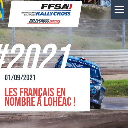
Résultats Kerlabo
Actus
#2021
Épreuves
Championnats
01/09/2021
Billetterie
Les français en
Rallycross
nombre à Lohéac !
Presse