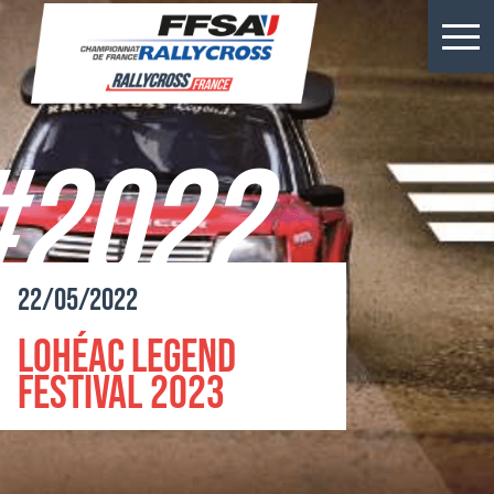
Résultats Kerlabo
Actus
#2022
Épreuves
Championnats
22/05/2022
Billetterie
Lohéac Legend
Rallycross
Festival 2023
Presse