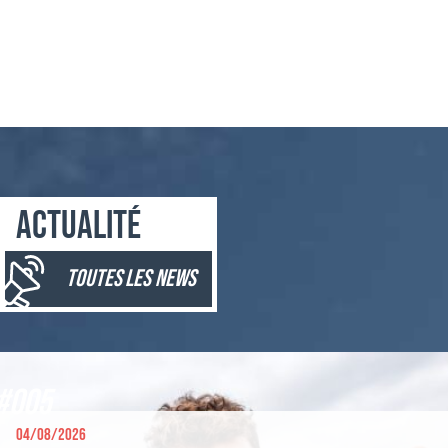
Actualité
toutes les news
#005
04/08/2026