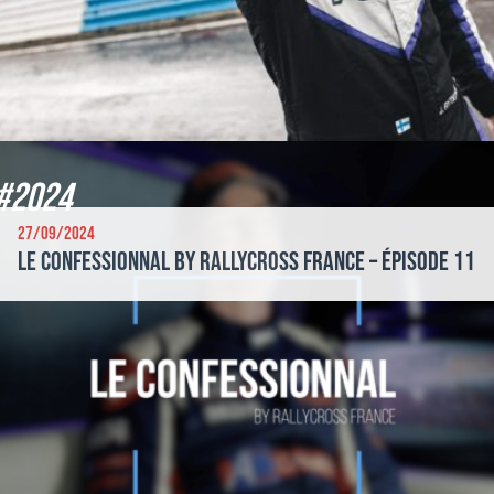
#2024
27/09/2024
Le Confessionnal by Rallycross France – Épisode 11