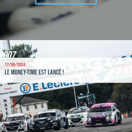
#007
17/09/2024
Le money-time est lancé !