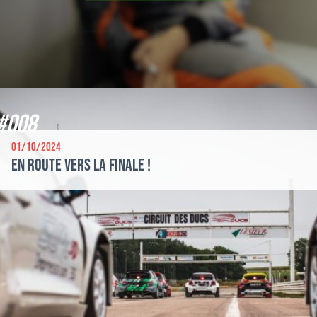
#008
01/10/2024
En route vers la finale !