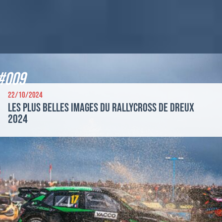
Paddock
Organisation
#009
22/10/2024
Les plus belles images du Rallycross de Dreux
2024