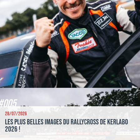
#005
28/07/2026
Les plus belles images du Rallycross de Kerlabo
2026 !