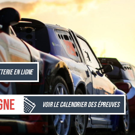
terie en ligne
gne
Voir le calendrier des épreuves