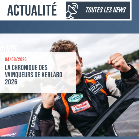
Actualité
toutes les news
#005
04/08/2026
La chronique des
vainqueurs de Kerlabo
2026