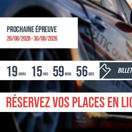
Prochaine épreuve
28/08/2026 - 30/08/2026
19
15
59
54
Billet
jours
hrs
mins
secs
Réservez vos places en li