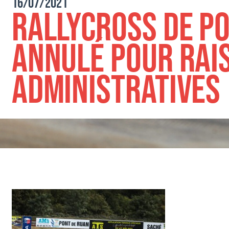
16/07/2021
Rallycross de P
annulé pour rai
administratives