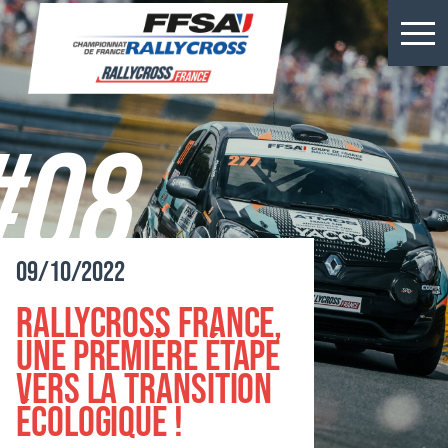
Résultats Kerlabo
Actus
#08
Épreuves
Championnats
09/10/2022
Billetterie
Rallycross France,
Rallycross
une première étape
vers la transition
écologique !
Presse