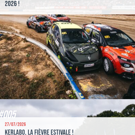
2026 !
#005
27/07/2026
Kerlabo, la fièvre estivale !